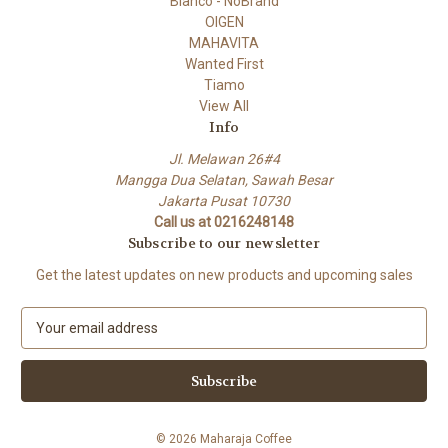
Blanco - NoBrand
OIGEN
MAHAVITA
Wanted First
Tiamo
View All
Info
Jl. Melawan 26#4
Mangga Dua Selatan, Sawah Besar
Jakarta Pusat 10730
Call us at 0216248148
Subscribe to our newsletter
Get the latest updates on new products and upcoming sales
E
m
a
i
l
A
© 2026 Maharaja Coffee
d