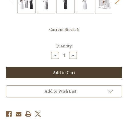
Current Stock:
6
Quantity:
Decrease
Increase
Quantity
Quantity
of
of
Latina
Latina
Cream
Cream
Whipper
Whipper
Dispenser
Dispenser
Siphon
Siphon
500ml
500ml
Silver/Putih/Hitam
Silver/Putih/Hitam
Add to Wish List