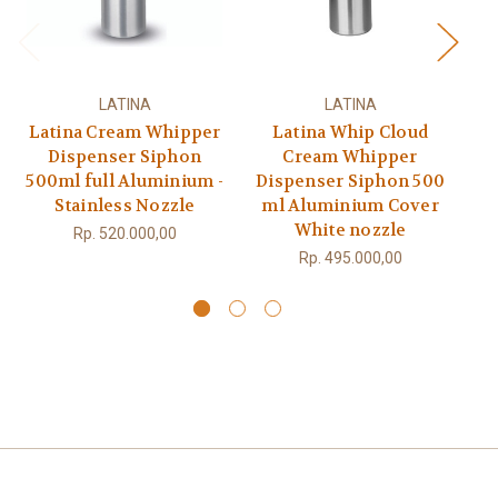
LATINA
LATINA
Latina Cream Whipper
Latina Whip Cloud
Dispenser Siphon
Cream Whipper
500ml full Aluminium -
Dispenser Siphon 500
Stainless Nozzle
ml Aluminium Cover
White nozzle
A
Rp. 520.000,00
Rp. 495.000,00